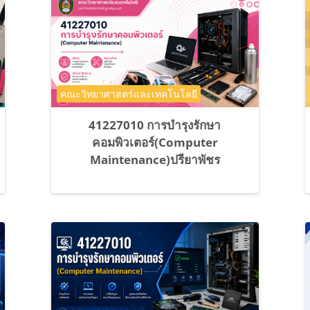
ประเภทของรายวิชา
คณะวิทยาศาสตร์และเทคโนโลยี
41227010 การบำรุงรักษา
คอมพิวเตอร์(Computer
Maintenance)ปรียาพัชร