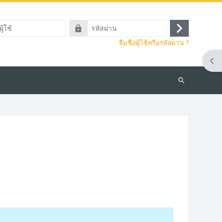
รหัส
เข้า
ผ่าน
ลืมชื่อผู้ใช้หรือรหัสผ่าน ?
สู่
ระบบ
Ope
ค้นหา
รายวิชา