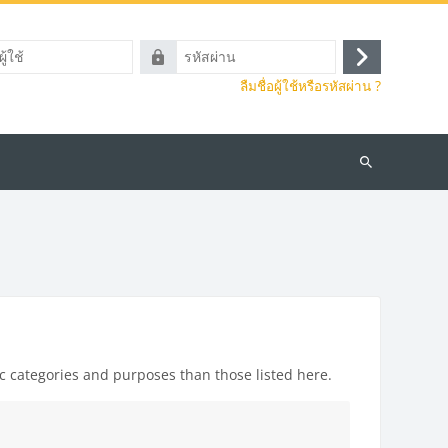
รหัส
เข้า
ผ่าน
ลืมชื่อผู้ใช้หรือรหัสผ่าน ?
สู่
ระบบ
ค้นหา
รายวิชา
c categories and purposes than those listed here.